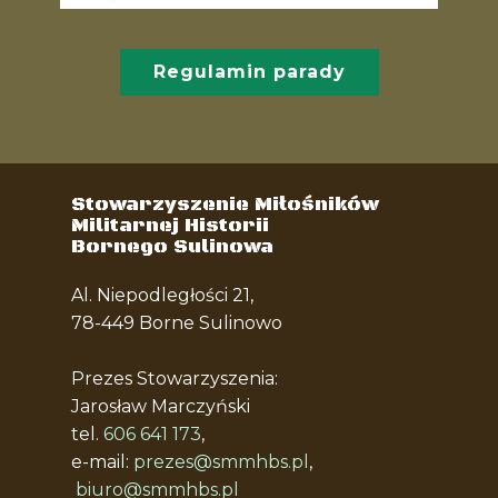
Kontakt
Regulamin parady
Stowarzyszenie Miłośników
Militarnej Historii
Bornego Sulinowa
Al. Niepodległości 21,
78-449 Borne Sulinowo
Prezes Stowarzyszenia:
Jarosław Marczyński
tel.
606 641 173
,
e-mail:
prezes@smmhbs.pl
,
biuro@smmhbs.pl