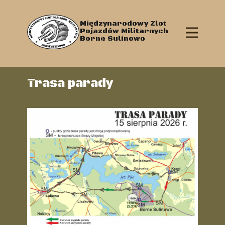
Międzynarodowy Zlot
Pojazdów Militarnych
Borne Sulinowo
Trasa parady
Główna
Aktualności
Program Zlotu
Regulaminy / Opłaty
Mapy