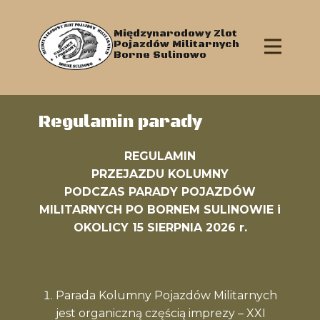
Międzynarodowy Zlot
Pojazdów Militarnych
Borne Sulinowo
Regulamin parady
REGULAMIN
PRZEJAZDU KOLUMNY
PODCZAS PARADY POJAZDÓW
Główna
MILITARNYCH PO BORNEM SULINOWIE i
OKOLICY 15 SIERPNIA 2026 r.
Aktualności
Program Zlotu
Regulaminy / Opłaty
Parada Kolumny Pojazdów Militarnych
Mapy
jest organiczną częścią imprezy – XXI