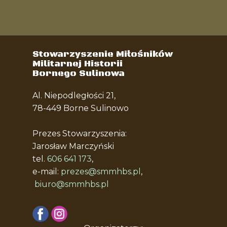
Stowarzyszenie Miłośników
Militarnej Historii
Bornego Sulinowa
Al. Niepodległości 21,
78-449 Borne Sulinowo
Prezes Stowarzyszenia:
Jarosław Marczyński
tel.
606 641 173
,
e-mail:
prezes@smmhbs.pl
,
biuro@smmhbs.pl